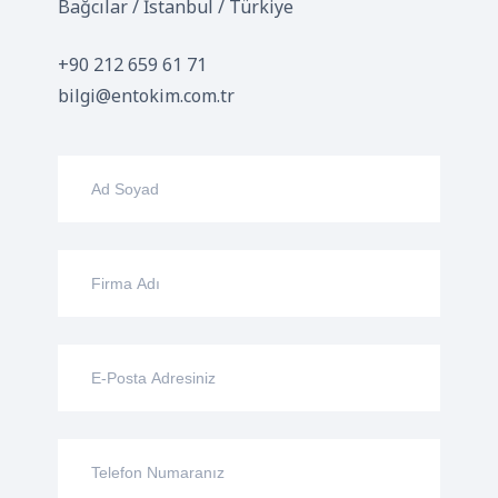
Bağcılar / İstanbul / Türkiye
+90 212 659 61 71
bilgi@entokim.com.tr