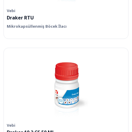
Vebi
Draker RTU
Mikrokapsüllenmiş Böcek İlacı
Vebi