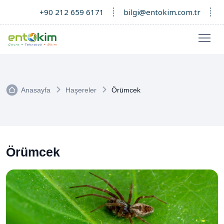
+90 212 659 6171
bilgi@entokim.com.tr
Anasayfa
Haşereler
Örümcek
Örümcek